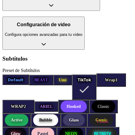
Configuración de video
Configura opciones avanzadas para tu video
Subtítulos
Preset de Subtítulos
Default
TikTok
BEAST
Umi
Wrap1
Wrap1
WRAP2
WRAP2
ARIEL
Hooked
Classic
Active
Bubble
Glass
Comic
RETROTV
Glow
Pastel
NEON