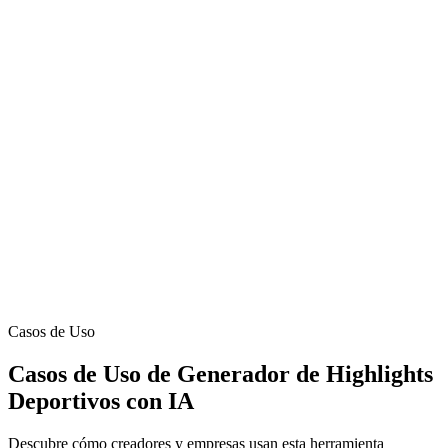
Programa y automatiza tu calendario de contenido
¿Listo para crear tu primer video viral?
Únete a más de 14.000 creadores haciendo videos con IA
Casos de Uso
Casos de Uso de Generador de Highlights
Deportivos con IA
Descubre cómo creadores y empresas usan esta herramienta