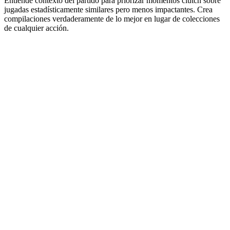
Entiende contexto del partido para priorizar momentos clutch sobre
jugadas estadísticamente similares pero menos impactantes. Crea
compilaciones verdaderamente de lo mejor en lugar de colecciones
de cualquier acción.
1
Inspírate con tendencias virales
Descubre qué está funcionando ahora. Nuestra IA analiza millones
de videos virales para encontrar hooks, formatos y temas en
tendencia en tu nicho — para que nunca te quedes sin ideas.