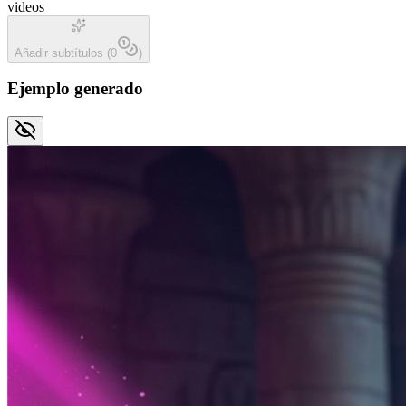
videos
Añadir subtítulos
(
0
)
Ejemplo generado