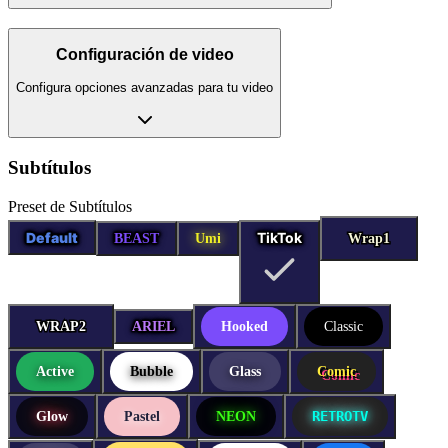
Configuración de video
Configura opciones avanzadas para tu video
Subtítulos
Preset de Subtítulos
Default
TikTok
BEAST
Umi
Wrap1
Wrap1
WRAP2
WRAP2
ARIEL
Hooked
Classic
Active
Bubble
Glass
Comic
RETROTV
Glow
Pastel
NEON