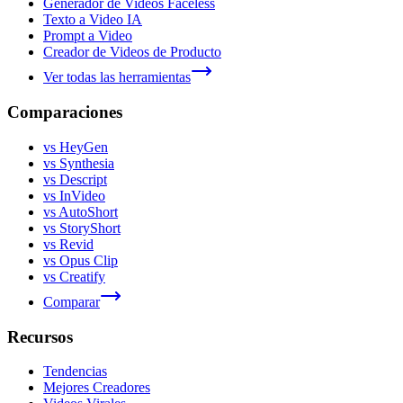
Generador de Videos Faceless
Texto a Video IA
Prompt a Video
Creador de Videos de Producto
Ver todas las herramientas
Comparaciones
vs HeyGen
vs Synthesia
vs Descript
vs InVideo
vs AutoShort
vs StoryShort
vs Revid
vs Opus Clip
vs Creatify
Comparar
Recursos
Tendencias
Mejores Creadores