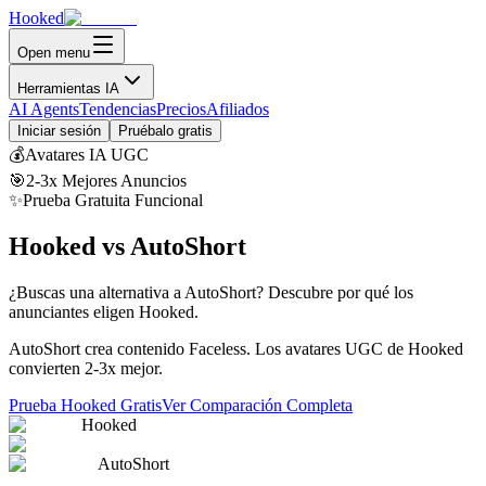
Hooked
Open menu
Herramientas IA
AI Agents
Tendencias
Precios
Afiliados
Iniciar sesión
Pruébalo gratis
💰
Avatares IA UGC
🎯
2-3x Mejores Anuncios
✨
Prueba Gratuita Funcional
Hooked vs AutoShort
¿Buscas una alternativa a AutoShort?
Descubre por qué los
anunciantes eligen Hooked.
AutoShort crea contenido Faceless. Los avatares UGC de Hooked
convierten 2-3x mejor.
Prueba Hooked Gratis
Ver Comparación Completa
Hooked
AutoShort