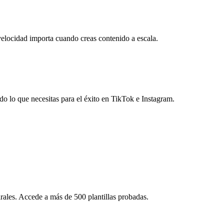
velocidad importa cuando creas contenido a escala.
do lo que necesitas para el éxito en TikTok e Instagram.
rales. Accede a más de 500 plantillas probadas.