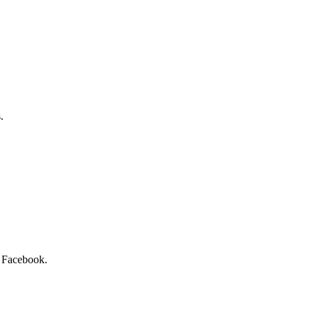
.
e Facebook.