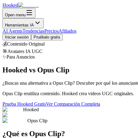
Hooked
Open menu
Herramientas IA
AI Agents
Tendencias
Precios
Afiliados
Iniciar sesión
Pruébalo gratis
💰
Contenido Original
🎯
Avatares IA UGC
✨
Para Anuncios
Hooked vs Opus Clip
¿Buscas una alternativa a Opus Clip?
Descubre por qué los anunciant
Opus Clip reutiliza contenido. Hooked crea videos UGC originales.
Prueba Hooked Gratis
Ver Comparación Completa
Hooked
Opus Clip
¿Qué es Opus Clip?