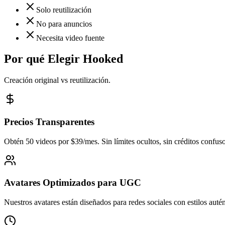
Solo reutilización
No para anuncios
Necesita video fuente
Por qué Elegir Hooked
Creación original vs reutilización.
Precios Transparentes
Obtén 50 videos por $39/mes. Sin límites ocultos, sin créditos confuso
Avatares Optimizados para UGC
Nuestros avatares están diseñados para redes sociales con estilos au