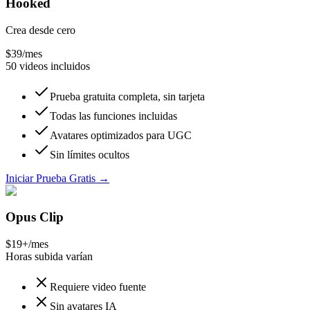
Hooked
Crea desde cero
$39
/mes
50 videos incluidos
Prueba gratuita completa, sin tarjeta
Todas las funciones incluidas
Avatares optimizados para UGC
Sin límites ocultos
Iniciar Prueba Gratis
→
Opus Clip
$19+
/mes
Horas subida varían
Requiere video fuente
Sin avatares IA