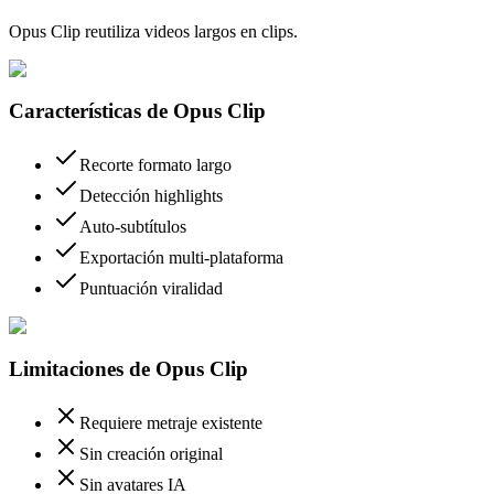
Opus Clip reutiliza videos largos en clips.
Características de Opus Clip
Recorte formato largo
Detección highlights
Auto-subtítulos
Exportación multi-plataforma
Puntuación viralidad
Limitaciones de Opus Clip
Requiere metraje existente
Sin creación original
Sin avatares IA