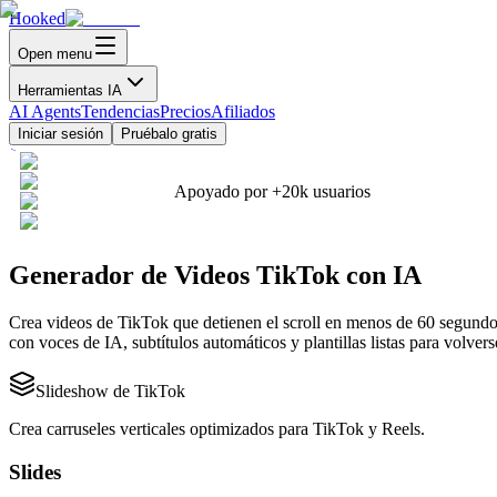
Hooked
Open menu
Herramientas IA
AI Agents
Tendencias
Precios
Afiliados
Iniciar sesión
Pruébalo gratis
Apoyado por
+20k
usuarios
Generador de Videos TikTok con IA
Crea videos de TikTok que detienen el scroll en menos de 60 segund
con voces de IA, subtítulos automáticos y plantillas listas para vol
Slideshow de TikTok
Crea carruseles verticales optimizados para TikTok y Reels.
Slides