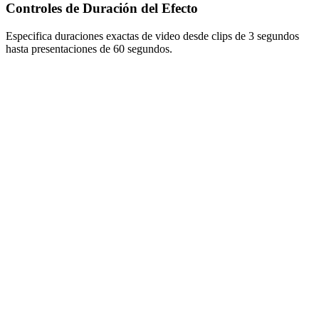
Controles de Duración del Efecto
Especifica duraciones exactas de video desde clips de 3 segundos
hasta presentaciones de 60 segundos.
1
Inspírate con tendencias virales
Descubre qué está funcionando ahora. Nuestra IA analiza millones
de videos virales para encontrar hooks, formatos y temas en
tendencia en tu nicho — para que nunca te quedes sin ideas.