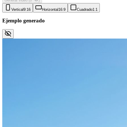
Generar video
(
0
)
Vertical
9:16
Horizontal
16:9
Cuadrado
1:1
Ejemplo generado