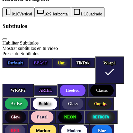
9:16
Vertical
16:9
Horizontal
1:1
Cuadrado
Subtítulos
Habilitar Subtítulos
Mostrar subtítulos en tu video
Preset de Subtítulos
Default
TikTok
BEAST
Umi
Wrap1
Wrap1
WRAP2
WRAP2
ARIEL
Hooked
Classic
Active
Bubble
Glass
Comic
RETROTV
Glow
Pastel
NEON
Marker
RED
Modern
Blue