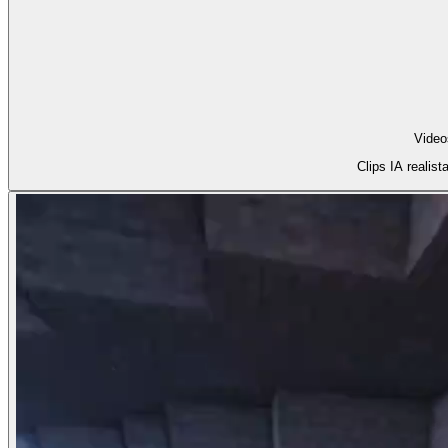
Video
Clips IA realist