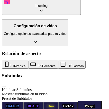
Inspiring
Configuración de video
Configura opciones avanzadas para tu video
Relación de aspecto
9:16
Vertical
16:9
Horizontal
1:1
Cuadrado
Subtítulos
Habilitar Subtítulos
Mostrar subtítulos en tu video
Preset de Subtítulos
Default
TikTok
BEAST
Umi
Wrap1
Wrap1