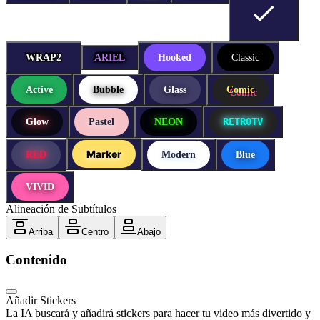
WRAP2
WRAP2
ARIEL
Hooked
Classic
Active
Bubble
Glass
Comic
RETROTV
Glow
Pastel
NEON
Marker
RED
Modern
Blue
VIVID
Alineación de Subtítulos
Arriba
Centro
Abajo
Contenido
Añadir Stickers
La IA buscará y añadirá stickers para hacer tu video más divertido y