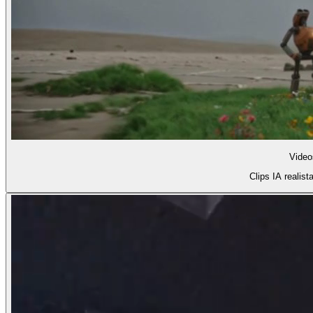
Video
Clips IA realist