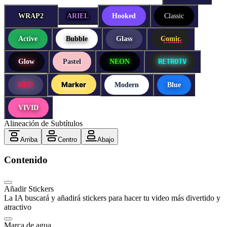
WRAP2
WRAP2
ARIEL
Hooked
Classic
Active
Bubble
Glass
Comic
RETROTV
Glow
Pastel
NEON
Marker
RED
Modern
Blue
VIVID
Alineación de Subtítulos
Arriba
Centro
Abajo
Contenido
Añadir Stickers
La IA buscará y añadirá stickers para hacer tu video más divertido y
atractivo
Marca de agua