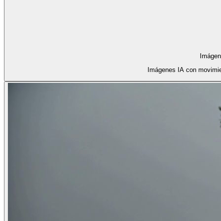
Imágen
Imágenes IA con movimie