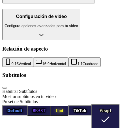
Configuración de video
Configura opciones avanzadas para tu video
Relación de aspecto
9:16
Vertical
16:9
Horizontal
1:1
Cuadrado
Subtítulos
Habilitar Subtítulos
Mostrar subtítulos en tu video
Preset de Subtítulos
Default
TikTok
BEAST
Umi
Wrap1
Wrap1