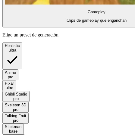
Gameplay
Clips de gameplay que enganchan
Elige un preset de generación
Realistic
ultra
Anime
pro
Pixar
ultra
Ghibli Studio
pro
Skeleton 3D
pro
Talking Fruit
pro
Stickman
base