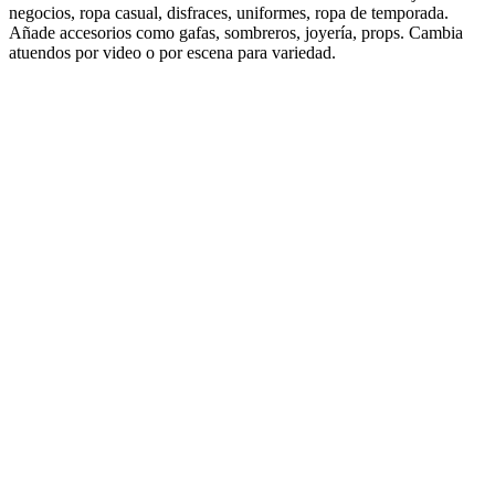
negocios, ropa casual, disfraces, uniformes, ropa de temporada.
Añade accesorios como gafas, sombreros, joyería, props. Cambia
atuendos por video o por escena para variedad.
1
Inspírate con tendencias virales
Descubre qué está funcionando ahora. Nuestra IA analiza millones
de videos virales para encontrar hooks, formatos y temas en
tendencia en tu nicho — para que nunca te quedes sin ideas.