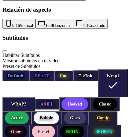
Relación de aspecto
9:16
Vertical
16:9
Horizontal
1:1
Cuadrado
Subtítulos
Habilitar Subtítulos
Mostrar subtítulos en tu video
Preset de Subtítulos
Default
TikTok
BEAST
Umi
Wrap1
Wrap1
WRAP2
WRAP2
ARIEL
Hooked
Classic
Active
Bubble
Glass
Comic
RETROTV
Glow
Pastel
NEON