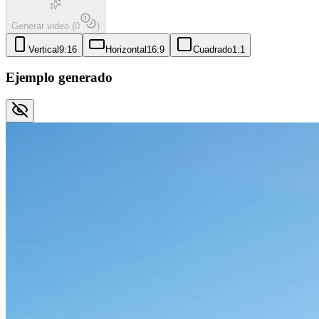
Generar video
(
0
)
Vertical
9:16
Horizontal
16:9
Cuadrado
1:1
Ejemplo generado