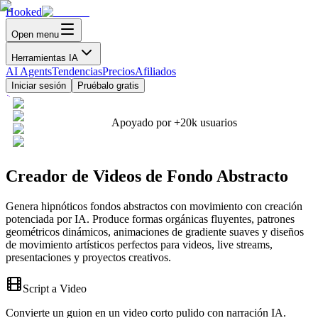
Hooked
Open menu
Herramientas IA
AI Agents
Tendencias
Precios
Afiliados
Iniciar sesión
Pruébalo gratis
Apoyado por
+20k
usuarios
Creador de Videos de Fondo Abstracto
Genera hipnóticos fondos abstractos con movimiento con creación
potenciada por IA. Produce formas orgánicas fluyentes, patrones
geométricos dinámicos, animaciones de gradiente suaves y diseños
de movimiento artísticos perfectos para videos, live streams,
presentaciones y proyectos creativos.
Script a Video
Convierte un guion en un video corto pulido con narración IA.